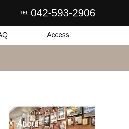
042-593-2906
TEL
AQ
Access
About