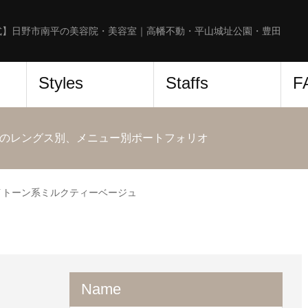
式】日野市南平の美容院・美容室｜高幡不動・平山城址公園・豊田
Styles
Staffs
F
のレングス別、メニュー別ポートフォリオ
イトーン系ミルクティーベージュ
Name