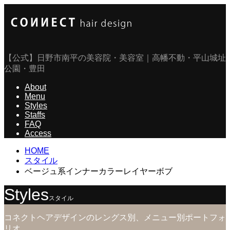
【公式】日野市南平の美容院・美容室｜高幡不動・平山城址
公園・豊田
About
Menu
Styles
Staffs
FAQ
Access
HOME
スタイル
ベージュ系インナーカラーレイヤーボブ
Styles
スタイル
コネクトヘアデザインのレングス別、メニュー別ポートフォ
リオ