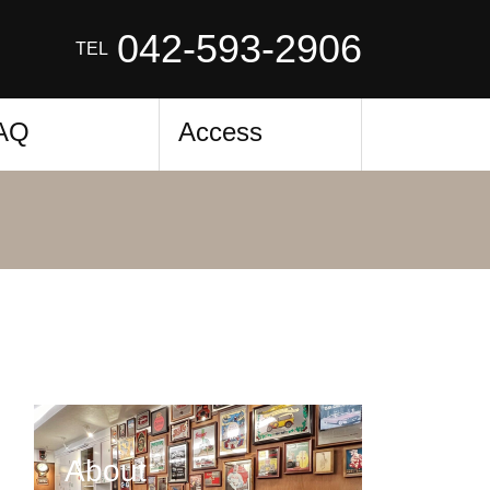
042-593-2906
TEL
AQ
Access
About