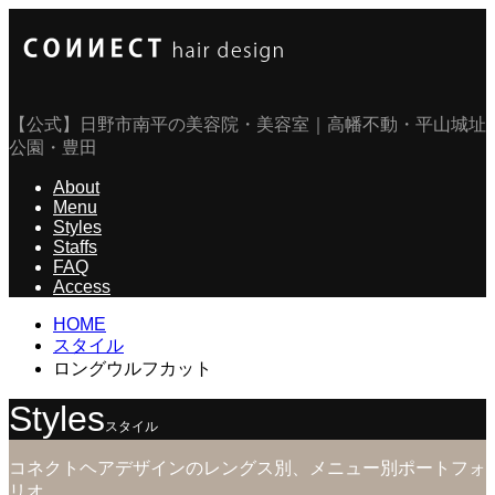
【公式】日野市南平の美容院・美容室｜高幡不動・平山城址
公園・豊田
About
Menu
Styles
Staffs
FAQ
Access
HOME
スタイル
ロングウルフカット
Styles
スタイル
コネクトヘアデザインのレングス別、メニュー別ポートフォ
リオ