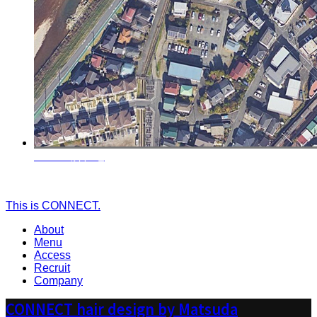
Access
所在地
This is CONNECT.
About
Menu
Access
Recruit
Company
CONNECT hair design by Matsuda